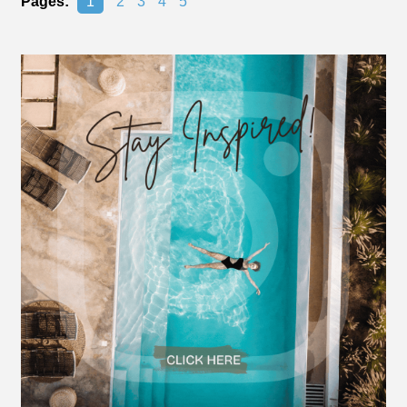
Pages:
1
2
3
4
5