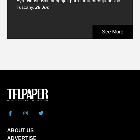
Byrd House Bali mengajak para tamu menuju pesisir
Tuscany.
26 Jun
See More
ABOUT US
ADVERTISE