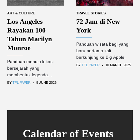
ART & CULTURE
TRAVEL STORIES
Los Angeles
72 Jam di New
Rayakan 100
York
Tahun Marilyn
Panduan wisata bagi yang
Monroe
baru pertama kali
berkunjung ke Big Apple.
Panduan menuju lokasi
.
BY
TFL PAPER
10 MARCH 2025
bersejarah yang
membentuk legenda
.
Hollywood paling ikonik.
BY
TFL PAPER
9 JUNE 2026
Calendar of Events