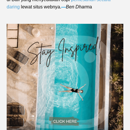
daring
lewat situs webnya.
—
Ben Dharm
a