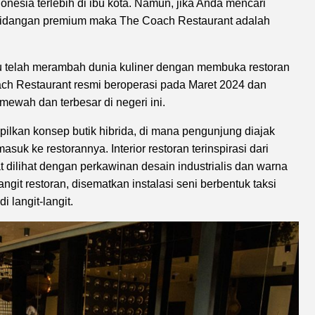
onesia terlebih di ibu kota. Namun, jika Anda mencari
 hidangan premium maka The Coach Restaurant adalah
tu telah merambah dunia kuliner dengan membuka restoran
oach Restaurant resmi beroperasi pada Maret 2024 dan
ewah dan terbesar di negeri ini.
lkan konsep butik hibrida, di mana pengunjung diajak
suk ke restorannya. Interior restoran terinspirasi dari
at dilihat dengan perkawinan desain industrialis dan warna
ngit restoran, disematkan instalasi seni berbentuk taksi
 langit-langit.