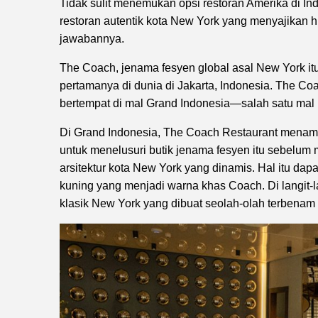
Tidak sulit menemukan opsi restoran Amerika di Ind
restoran autentik kota New York yang menyajikan
jawabannya.
The Coach, jenama fesyen global asal New York i
pertamanya di dunia di Jakarta, Indonesia. The C
bertempat di mal Grand Indonesia—salah satu mal m
Di Grand Indonesia, The Coach Restaurant menampi
untuk menelusuri butik jenama fesyen itu sebelum ma
arsitektur kota New York yang dinamis. Hal itu dap
kuning yang menjadi warna khas Coach. Di langit-la
klasik New York yang dibuat seolah-olah terbenam di