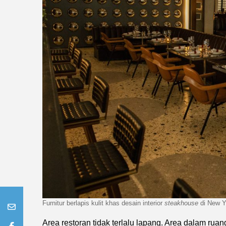
Furnitur berlapis kulit khas desain interior
steakhouse
di New Y
Area restoran tidak terlalu lapang. Area dalam r