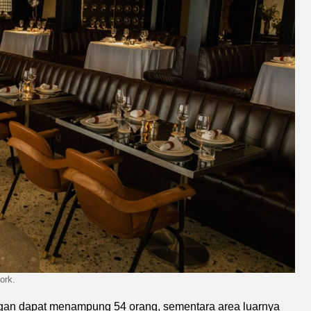
ork.
uangan dapat menampung 54 orang, sementara area luarnya