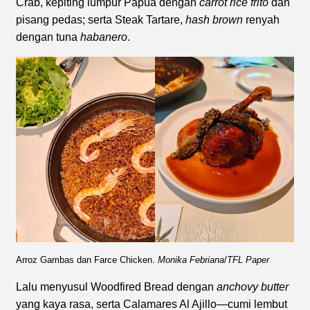
Crab, kepiting lumpur Papua dengan
carrot rice frito
dan
pisang pedas; serta Steak Tartare,
hash brown
renyah
dengan tuna
habanero
.
Arroz Gambas dan Farce Chicken.
Monika Febriana
/
TFL
Paper
Lalu menyusul Woodfired Bread dengan
anchovy butter
yang kaya rasa, serta Calamares Al Ajillo—cumi lembut