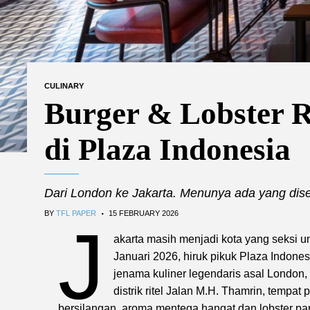
CULINARY
Burger & Lobster 
di Plaza Indonesia
Dari London ke Jakarta. Menunya ada yang dise
.
BY
TFL PAPER
15 FEBRUARY 2026
J
akarta masih menjadi kota yang seksi 
Januari 2026, hiruk pikuk Plaza Indones
jenama kuliner legendaris asal London,
distrik ritel Jalan M.H. Thamrin, tempa
bersilangan, aroma mentega hangat dan lobster pan