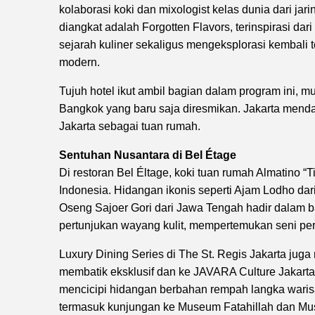
kolaborasi koki dan mixologist kelas dunia dari jarin
diangkat adalah Forgotten Flavors, terinspirasi da
sejarah kuliner sekaligus mengeksplorasi kembali
modern.
Tujuh hotel ikut ambil bagian dalam program ini, m
Bangkok yang baru saja diresmikan. Jakarta mend
Jakarta sebagai tuan rumah.
Sentuhan Nusantara di Bel Étage
Di restoran Bel Éltage, koki tuan rumah Almatino “
Indonesia. Hidangan ikonis seperti Ajam Lodho da
Oseng Sajoer Gori dari Jawa Tengah hadir dalam b
pertunjukan wayang kulit, mempertemukan seni per
Luxury Dining Series di The St. Regis Jakarta juga
membatik eksklusif dan ke JAVARA Culture Jakart
mencicipi hidangan berbahan rempah langka warisan
termasuk kunjungan ke Museum Fatahillah dan Mu