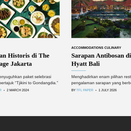
ACCOMMODATIONS
CULINARY
n Historis di The
Sarapan Antibosan d
age Jakarta
Hyatt Bali
menyuguhkan paket selebrasi
Menghadirkan enam pilihan rest
rtajuk “Tjikini to Gondangdia.”
pengalaman sarapan yang berb
.
.
R
2 MARCH 2024
BY
TFL PAPER
1 JULY 2026