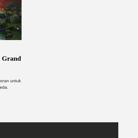
i Grand
oran untuk
eda.