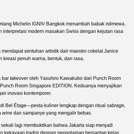
rbintang Michelin IGNIV Bangkok menambah babak istimewa.
ikan interpretasi modern masakan Swiss dengan kejutan rasa
mendapat sentuhan artistik dari maestro cokelat Janice
 kreasi penuh warna, bentuk, dan rasa.
n bar
takeover
oleh Yasuhiro Kawakubo dari Punch Room
ri Punch Room Singapore EDITION. Keduanya menyajikan
an inovasi kontemporer.
di Bel Étage—pesta kuliner lengkap dengan ritual
sabrage
,
a
wine
dan sampanye yang mengalir bebas.
a sekali lagi membuktikan bahwa Jakarta siap menjadi
n kekayaan tradisi dengan pengalaman bersantap kelas