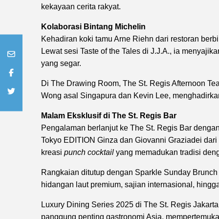
kekayaan cerita rakyat.
Kolaborasi Bintang Michelin
Kehadiran koki tamu Arne Riehn dari restoran be
Lewat sesi Taste of the Tales di J.J.A., ia menyaj
yang segar.
Di The Drawing Room, The St. Regis Afternoon Tea 
Wong asal Singapura dan Kevin Lee, menghadirkan
Malam Eksklusif di The St. Regis Bar
Pengalaman berlanjut ke The St. Regis Bar denga
Tokyo EDITION Ginza dan Giovanni Graziadei da
kreasi
punch cocktail
yang memadukan tradisi deng
Rangkaian ditutup dengan Sparkle Sunday Brunch 
hidangan laut premium, sajian internasional, hingg
Luxury Dining Series 2025 di The St. Regis Jakart
panggung penting gastronomi Asia, mempertemuka