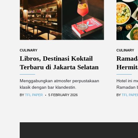
CULINARY
CULINARY
Libros, Destinasi Koktail
Ramada
Terbaru di Jakarta Selatan
Hermit
Menggabungkan atmosfer perpustakaan
Hotel ini 
klasik dengan bar klandestin.
Ramadan be
.
BY
TFL PAPER
5 FEBRUARY 2026
BY
TFL PAPE