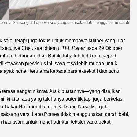
s Porsea; Saksang di Lapo Porsea yang dimasak tidak menggunakan darah
saja, tetapi juga fokus untuk membawa kuliner yang luar
, Executive Chef, saat ditemui
TFL Paper
pada 29 Oktober
buat hidangan khas Batak Toba lebih dikenal seperti
i kawasan prestisius ini, saya rasa lebih mudah untuk
alayak ramai, terutama kepada para eksekutif dan tamu
n terasa sangat nikmat. Arsik buatannya—yang disajikan
liki cita rasa yang tak hanya autentik tapi juga berkelas.
 Nila Bakar Na Tinombur dan Saksang Naso Margota.
 saksang versi Lapo Porsea tidak menggunakan darah babi,
n hati ayam untuk menghadirkan tekstur yang pekat.