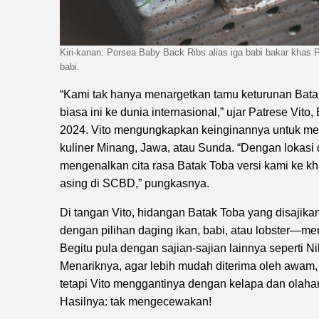
Kiri-kanan: Porsea Baby Back Ribs alias iga babi bakar kha
babi.
“Kami tak hanya menargetkan tamu keturunan Batak 
biasa ini ke dunia internasional,” ujar Patrese Vito
2024. Vito mengungkapkan keinginannya untuk mem
kuliner Minang, Jawa, atau Sunda. “Dengan lokasi d
mengenalkan cita rasa Batak Toba versi kami ke kh
asing di SCBD,” pungkasnya.
Di tangan Vito, hidangan Batak Toba yang disajika
dengan pilihan daging ikan, babi, atau lobster—memi
Begitu pula dengan sajian-sajian lainnya seperti
Menariknya, agar lebih mudah diterima oleh awam,
tetapi Vito menggantinya dengan kelapa dan olaha
Hasilnya: tak mengecewakan!