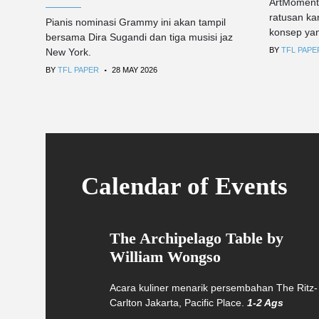
ArtMoment
ratusan k
Pianis nominasi Grammy ini akan tampil
konsep ya
bersama Dira Sugandi dan tiga musisi jaz
BY
TFL PAPE
New York.
.
BY
TFL PAPER
28 MAY 2026
Calendar of Events
The Archipelago Table by
William Wongso
Acara kuliner menarik persembahan The Ritz-
Carlton Jakarta, Pacific Place.
1-2 Ags