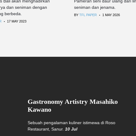
s Bali akan menghadirkan
Pameran seni daur ulang dari l
arya dan seniman dengan
seniman dan jenama.
.
ng berbeda.
BY
TFL PAPER
1 MAY 2026
.
R
17 MAY 2023
Gastronomy Artistry Masahiko
Kawano
Sebuah pengalaman kuliner istimewa di Roso
Restaurant, Sanur.
10 Jul