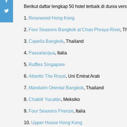
Berikut daftar lengkap 50 hotel terbaik di dunia ver
1.
Rosewood Hong Kong
2.
Four Seasons Bangkok at Chao Phraya River
, T
3.
Capella Bangkok
, Thailand
4.
Passalacqua
, Italia
5.
Raffles Singapore
6.
Atlantis The Royal
, Uni Emirat Arab
7.
Mandarin Oriental Bangkok
, Thailand
8.
Chablé Yucatán
, Meksiko
9.
Four Seasons Firenze
, Italia
10.
Upper House Hong Kong