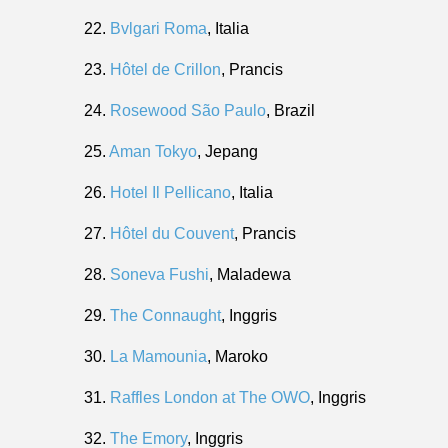
22.
Bvlgari Roma
, Italia
23.
Hôtel de Crillon
, Prancis
24.
Rosewood São Paulo
, Brazil
25.
Aman Tokyo
, Jepang
26.
Hotel Il Pellicano
, Italia
27.
Hôtel du Couvent
, Prancis
28.
Soneva Fushi
, Maladewa
29.
The Connaught
, Inggris
30.
La Mamounia
, Maroko
31.
Raffles London at The OWO
, Inggris
32.
The Emory
, Inggris