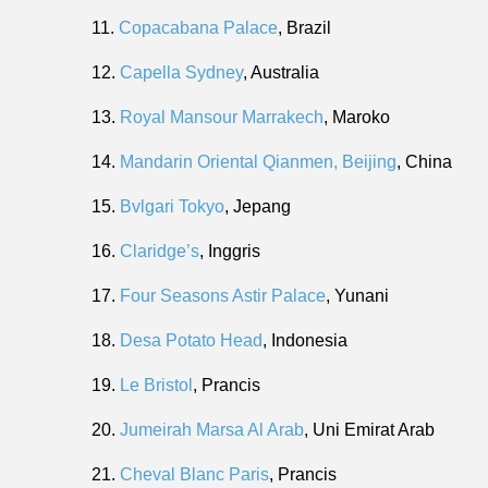
11.
Copacabana Palace
, Brazil
12.
Capella Sydney
, Australia
13.
Royal Mansour Marrakech
, Maroko
14.
Mandarin Oriental Qianmen, Beijing
, China
15.
Bvlgari Tokyo
, Jepang
16.
Claridge’s
, Inggris
17.
Four Seasons Astir Palace
, Yunani
18.
Desa Potato Head
, Indonesia
19.
Le Bristol
, Prancis
20.
Jumeirah Marsa Al Arab
, Uni Emirat Arab
21.
Cheval Blanc Paris
, Prancis