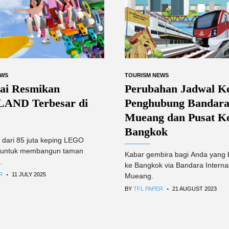
EWS
TOURISM NEWS
ai Resmikan
Perubahan Jadwal K
AND Terbesar di
Penghubung Bandar
Mueang dan Pusat K
Bangkok
 dari 85 juta keping LEGO
 untuk membangun taman
Kabar gembira bagi Anda yang 
.
ke Bangkok via Bandara Interna
.
R
11 JULY 2025
Mueang.
.
BY
TFL PAPER
21 AUGUST 2023