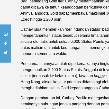
Bagi pemegang Gold tier, Cathay menambahkan keu
dapat dibawa ke tahun keanggotaan berikutnya den
Artinya, anggota Gold dapat membawa maksimal 3
Exec hingga 1.200 poin.
Cathay juga memberikan “perlindungan status” bag
mempertahankan status tersebut selama lima tahun
secara otomatis untuk setiap 6.000 Status Points 
batas maksimum untuk keuntungan ini, memungkinkan
menurun sementara waktu.
Pembaruan lainnya adalah diperkenalkannya tingka
mengumpulkan 2.400 Status Points. Anggota di leve
sektor (termasuk ke kelas utama), layanan
buggy
kh
Hong Kong, akses ke jalur prioritas didampingi ole
menghadiahkan status Gold kepada anggota Cathay
Dengan pembaruan ini, Cathay Pacific menegaska
pentingnya hubungan jangka panjang dengan para 