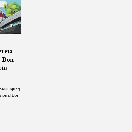
ereta
a Don
ota
berkunjung
sional Don