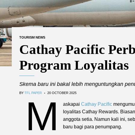
TOURISM NEWS
Cathay Pacific Per
Program Loyalitas
Skema baru ini bakal lebih menguntungkan pe
.
BY
TFL PAPER
20 OCTOBER 2025
M
askapai
Cathay Pacific
mengumum
loyalitas Cathay Rewards. Bias
anggota setia. Namun kali ini, 
baru bagi para penumpang.