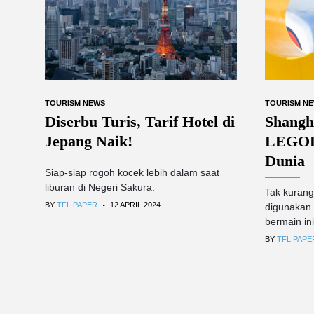
TOURISM NEWS
TOURISM N
Diserbu Turis, Tarif Hotel di
Shangh
Jepang Naik!
LEGOL
Dunia
Siap-siap rogoh kocek lebih dalam saat
liburan di Negeri Sakura.
Tak kurang
.
BY
TFL PAPER
12 APRIL 2024
digunakan
bermain ini
BY
TFL PAPE