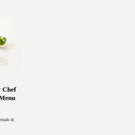
y Chef
 Menu
baik di