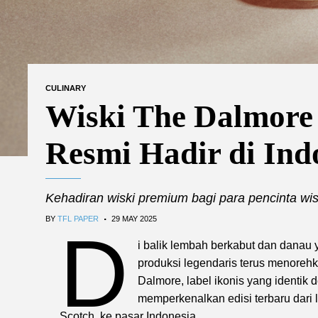
CULINARY
Wiski The Dalmore 
Resmi Hadir di Ind
Kehadiran wiski premium bagi para pencinta wisk
.
BY
TFL PAPER
29 MAY 2025
D
i balik lembah berkabut dan danau 
produksi legendaris terus menoreh
Dalmore, label ikonis yang identi
memperkenalkan edisi terbaru dari 
Scotch, ke pasar Indonesia.