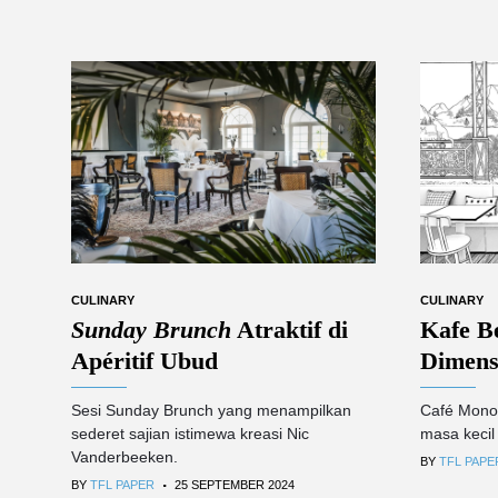
CULINARY
CULINARY
Sunday Brunch
Atraktif di
Kafe B
Apéritif Ubud
Dimens
Sesi Sunday Brunch yang menampilkan
Café Mono
sederet sajian istimewa kreasi Nic
masa kecil
Vanderbeeken.
BY
TFL PAPE
.
BY
TFL PAPER
25 SEPTEMBER 2024