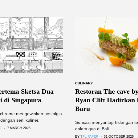
CULINARY
ertema Sketsa Dua
Restoran The cave b
i di Singapura
Ryan Clift Hadirkan
Baru
chrome mengawinkan nostalgia
 dengan seni kuliner.
Sensasi menyantap hidangan ter
.
R
7 MARCH 2026
dalam gua di Bali.
.
BY
TFL PAPER
31 OCTOBER 2025