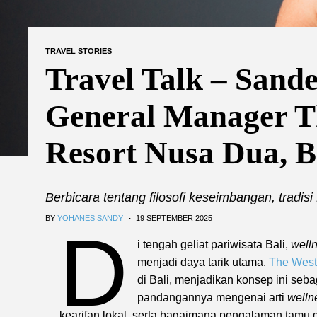
TRAVEL STORIES
Travel Talk – Sande
General Manager T
Resort Nusa Dua, B
Berbicara tentang filosofi keseimbangan, tradisi 
.
BY
YOHANES SANDY
19 SEPTEMBER 2025
D
i tengah geliat pariwisata Bali,
well
menjadi daya tarik utama.
The West
di Bali, menjadikan konsep ini se
pandangannya mengenai arti
welln
kearifan lokal, serta bagaimana pengalaman tamu d