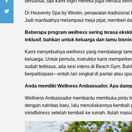
bersantai, tapi kami ingin mereka juga merasa seim
Di Heavenly Spa by Westin, perawatan tradisiona
Jadi manfaatnya melampaui meja pijat, memberi d
Beberapa program
wellness
sering terasa eksk
inklusif, bahkan untuk keluarga dan tamu bisni
Kami menyebutnya
wellness
yang mendatangi tamu
keluarga. Untuk pemula, instruktur kami memperke
sudah terbiasa, ada sesi intens di Beach Gym. Bah
berpartisipasi—entah lari singkat di pantai atau spa
Anda memiliki Wellness Ambassador. Apa dam
Wellness Ambassador membantu membuka pintu ba
dengan rutinitas baru, lalu menuliskannya kembali 
mindfulness
setelah kembali ke rumah. Itulah masu