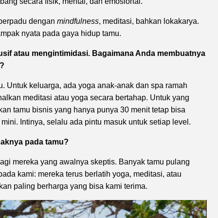
bang secara fisik, mental, dan emosional.
l berpadu dengan
mindfulness
, meditasi, bahkan lokakarya.
ampak nyata pada gaya hidup tamu.
lusif atau mengintimidasi. Bagaimana Anda membuatnya
s?
. Untuk keluarga, ada yoga anak-anak dan spa ramah
nalkan meditasi atau yoga secara bertahap. Untuk yang
kan tamu bisnis yang hanya punya 30 menit tetap bisa
 mini. Intinya, selalu ada pintu masuk untuk setiap level.
paknya pada tamu?
gi mereka yang awalnya skeptis. Banyak tamu pulang
pada kami: mereka terus berlatih yoga, meditasi, atau
kan paling berharga yang bisa kami terima.