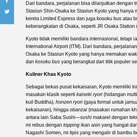
Dari bandara, perjalanan bisa dilanjutkan dengan tr
Stasiun Shin-Osaka ke Stasiun Kyoto yang hanya me
kereta Limited Express dan juga kosoku bus atau bus
keberangkatan di Osaka, seperti JR Osaka Station (
Kyoto tidak memiliki bandara internasional, tetapi i
International Airport (ITM). Dari bandara, perjalan
Osaka ke Stasiun Kyoto yang hanya memakan waktu 1
dan
kosoku bus
yang berangkat dari titik populer s
Kuliner Khas Kyoto
Sebagai bekas pusat kekaisaran, Kyoto memiliki tr
masakan klasik seperti
kaiseki ryori
(hidangan mult
kuil Buddha)
, honzen ryori
(gaya formal untuk jamu
kekaisaran)
,
hingga
obanzai
(masakan rumahan khas
antara lain Saba Sushi—
sushi
makarel dengan tekn
mi rebus dengan
topping
ikan asin yang hangat da
Nagashi Somen, mi tipis yang mengalir di bambu ber