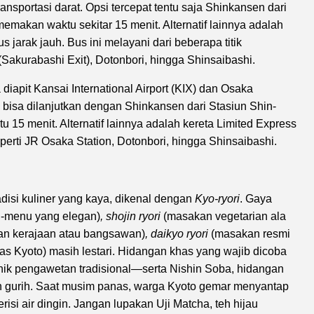
ansportasi darat. Opsi tercepat tentu saja Shinkansen dari
makan waktu sekitar 15 menit. Alternatif lainnya adalah
 jarak jauh. Bus ini melayani dari beberapa titik
Sakurabashi Exit), Dotonbori, hingga Shinsaibashi.
a diapit Kansai International Airport (KIX) dan Osaka
an bisa dilanjutkan dengan Shinkansen dari Stasiun Shin-
5 menit. Alternatif lainnya adalah kereta Limited Express
eperti JR Osaka Station, Dotonbori, hingga Shinsaibashi.
adisi kuliner yang kaya, dikenal dengan
Kyo-ryori
. Gaya
i-menu yang elegan)
, shojin ryori
(masakan vegetarian ala
an kerajaan atau bangsawan)
, daikyo ryori
(masakan resmi
 Kyoto) masih lestari. Hidangan khas yang wajib dicoba
ik pengawetan tradisional—serta Nishin Soba, hidangan
n gurih. Saat musim panas, warga Kyoto gemar menyantap
isi air dingin. Jangan lupakan Uji Matcha, teh hijau