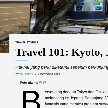
TRAVEL STORIES
Travel 101: Kyoto,
Hal-hal yang perlu diketahui sebelum berkunjun
.
BY
TFL PAPER
4 OCTOBER 2025
Foto utama:
W W
B
ersanding dengan Tokyo dan Osaka, 
melancong ke Jepang. Sepanjang 202
fantastis yang memicu problem
over