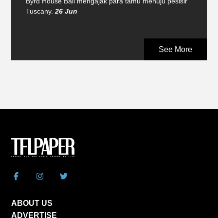
Byrd House Bali mengajak para tamu menuju pesisir
Tuscany.
26 Jun
See More
ABOUT US
ADVERTISE