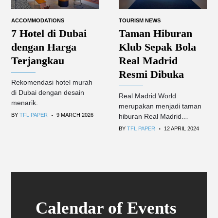
ACCOMMODATIONS
TOURISM NEWS
7 Hotel di Dubai
Taman Hiburan
dengan Harga
Klub Sepak Bola
Terjangkau
Real Madrid
Resmi Dibuka
Rekomendasi hotel murah
di Dubai dengan desain
Real Madrid World
menarik.
merupakan menjadi taman
.
BY
TFL PAPER
9 MARCH 2026
hiburan Real Madrid
.
pertama di dunia.
BY
TFL PAPER
12 APRIL 2024
Calendar of Events