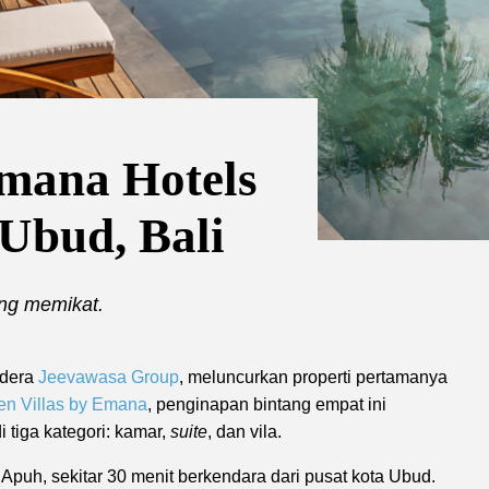
Emana Hotels
 Ubud, Bali
ng memikat.
ndera
Jeevawasa Group
, meluncurkan properti pertamanya
n Villas by Emana
, penginapan bintang empat ini
tiga kategori: kamar,
suite
, dan vila.
puh, sekitar 30 menit berkendara dari pusat kota Ubud.