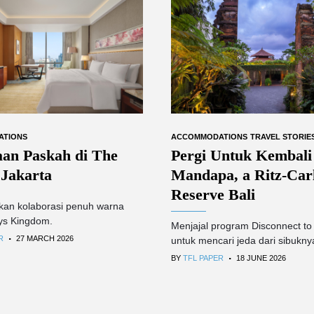
ATIONS
ACCOMMODATIONS
TRAVEL STORIE
aan Paskah di The
Pergi Untuk Kembali
 Jakarta
Mandapa, a Ritz-Car
Reserve Bali
kan kolaborasi penuh warna
ys Kingdom.
Menjajal program Disconnect t
.
R
27 MARCH 2026
untuk mencari jeda dari sibukny
.
BY
TFL PAPER
18 JUNE 2026