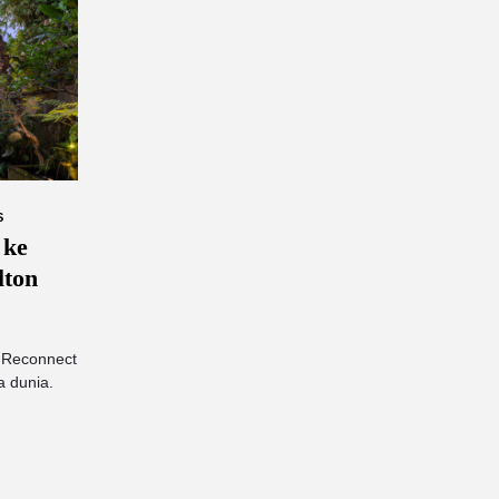
S
 ke
lton
o Reconnect
a dunia.