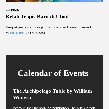
CULINARY
Kelab Tropis Baru di Ubud
Tempat pesta dan kongko baru dengan konsep menarik.
.
BY
TFL PAPER
22 JULY 2024
Calendar of Events
The Archipelago Table by William
Wongso
Acara kuliner menarik persembahan The Ritz-Carlton