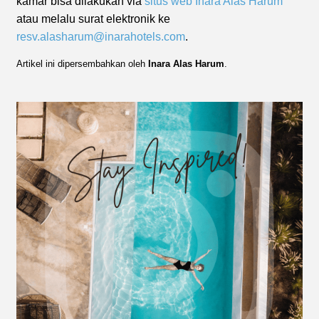
kamar bisa dilakukan via
situs web Inara Alas Harum
atau melalu surat elektronik ke
resv.alasharum@inarahotels.com
.
Artikel ini dipersembahkan oleh
Inara Alas Harum
.