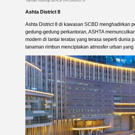
Taman
rooftop
di ASHTA District 8.
Ashta District 8
Ashta District 8 di kawasan SCBD menghadirkan pe
gedung-gedung perkantoran, ASHTA memunculkan r
modern di lantai teratas yang terasa seperti dunia 
tanaman rimbun menciptakan atmosfer urban yang 