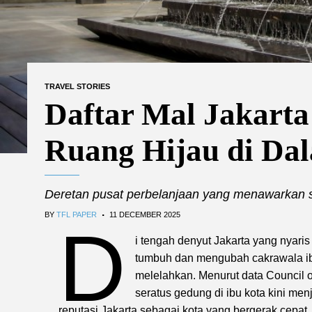
TRAVEL STORIES
Daftar Mal Jakarta
Ruang Hijau di Da
Deretan pusat perbelanjaan yang menawarkan su
.
BY
TFL PAPER
11 DECEMBER 2025
D
i tengah denyut Jakarta yang nyari
tumbuh dan mengubah cakrawala ibu 
melelahkan. Menurut data Council o
seratus gedung di ibu kota kini m
reputasi Jakarta sebagai kota yang bergerak cepat,