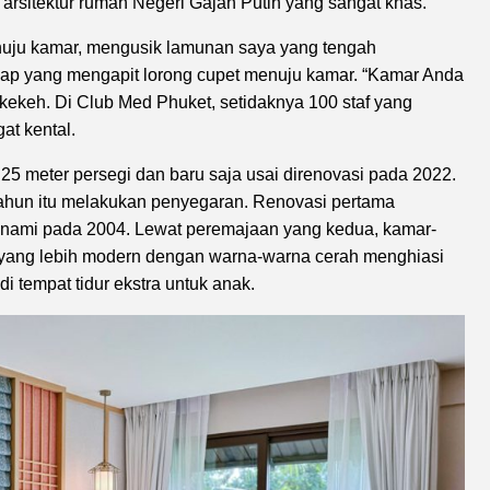
arsitektur rumah Negeri Gajah Putih yang sangat khas.
enuju kamar, mengusik lamunan saya yang tengah
p yang mengapit lorong cupet menuju kamar. “Kamar Anda
rkekeh. Di Club Med Phuket, setidaknya 100 staf yang
at kental.
25 meter persegi dan baru saja usai direnovasi pada 2022.
 tahun itu melakukan penyegaran. Renovasi pertama
sunami pada 2004. Lewat peremajaan yang kedua, kamar-
 yang lebih modern dengan warna-warna cerah menghiasi
i tempat tidur ekstra untuk anak.