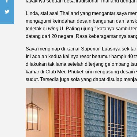
layaknya sebuah desa tradisional Thailand dengan 
Linda, staf asal Thailand yang mengantar saya m
mengagumi keindahan desain bangunan dan lanska
terletak di
wing
U. Paling ujung,” katanya sambil te
datang dari 20 negara. Rasa keberagamannya sang
Saya menginap di kamar Superior. Luasnya sekitar 
Ini adalah kedua kalinya resor berumur hampir 40
dilakukan tak lama setelah diterjang gelombang t
kamar di Club Med Phuket kini mengusung desain
sudut. Tersedia juga sofa yang dapat disulap menjad