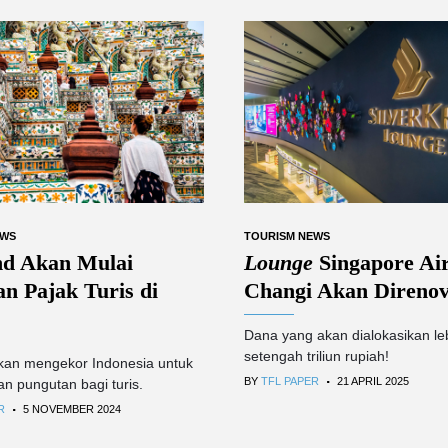
EWS
TOURISM NEWS
nd Akan Mulai
Lounge
Singapore Air
n Pajak Turis di
Changi Akan Direnov
Dana yang akan dialokasikan leb
setengah triliun rupiah!
kan mengekor Indonesia untuk
.
BY
TFL PAPER
21 APRIL 2025
 pungutan bagi turis.
.
R
5 NOVEMBER 2024