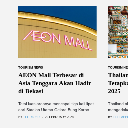
TOURISM NEWS
TOURISM N
AEON Mall Terbesar di
Thaila
Asia Tenggara Akan Hadir
Tetapka
di Bekasi
2025
Total luas areanya mencapai tiga kali lipat
Thailand a
dari Stadion Utama Gelora Bung Karno.
mengadakan
.
BY
TFL PAPER
22 FEBRUARY 2024
BY
TFL PAPE