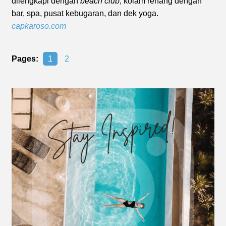
dilengkapi dengan
beach club
, kolam renang dengan
bar, spa, pusat kebugaran, dan dek yoga.
capkaroso.com
Pages:
1
2