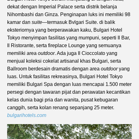
dekat dengan Imperial Palace serta distrik belanja
Nihombashi dan Ginza. Penginapan luks ini memiliki 98
kamar dan
suite
—termasuk Bvlgari Suite. di balik
eksteriornya yang berperawakan kaku, Bulgari Hotel
Tokyo menyimpan fasilitas yang mumpuni, seperti Il Bar,
Il Ristorante, serta fireplace Lounge yang semuanya
memiliki area
outdoor
. Ada juga Il Cioccolato yang
menjual koleksi cokelat artisanal khas Bulgari, serta
Ballroom berdesain dramatis dengan area
outdoor
yang
luas. Untuk fasilitas rekreasinya, Bulgari Hotel Tokyo
memiliki Bulgari Spa dengan luas mencapai 1.500 meter
persegi dengan tawaran pijat dan perawatan kecantikan
kelas dunia bagi pria dan wanita, pusat kebugaran
canggih, serta kolan renang sepanjang 25 meter.
bulgarihotels.com