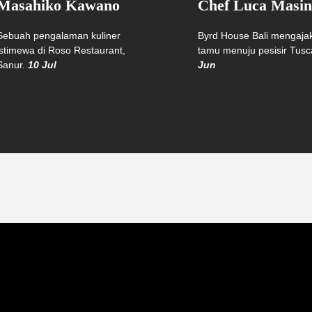
Masahiko Kawano
Chef Luca Masin
Sebuah pengalaman kuliner
Byrd House Bali mengaja
istimewa di Roso Restaurant,
tamu menuju pesisir Tus
Sanur.
10 Jul
Jun