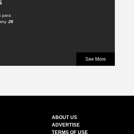
i
k para
cany.
26
See More
ABOUT US
ADVERTISE
TERMS OF USE