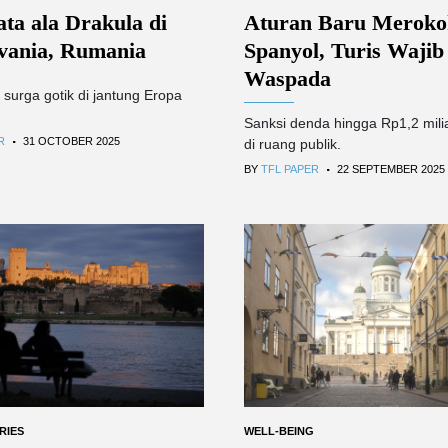
ta ala Drakula di
Aturan Baru Meroko
lvania, Rumania
Spanyol, Turis Wajib
Waspada
 surga gotik di jantung Eropa
Sanksi denda hingga Rp1,2 mili
.
R
31 OCTOBER 2025
di ruang publik.
.
BY
TFL PAPER
22 SEPTEMBER 2025
RIES
WELL-BEING