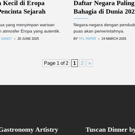
 Kecil di Eropa
Daftar Negara Paling
Pencinta Sejarah
Bahagia di Dunia 202
tua yang menyimpan warisan
Negara-negara dengan pendudu
n atmosfer Eropa yang autentik.
puas akan pemerintahnya.
.
.
 SANDY
20 JUNE 2025
BY
TFL PAPER
24 MARCH 2025
Page 1 of 2
1
2
»
Gastronomy Artistry
Tuscan Dinner b