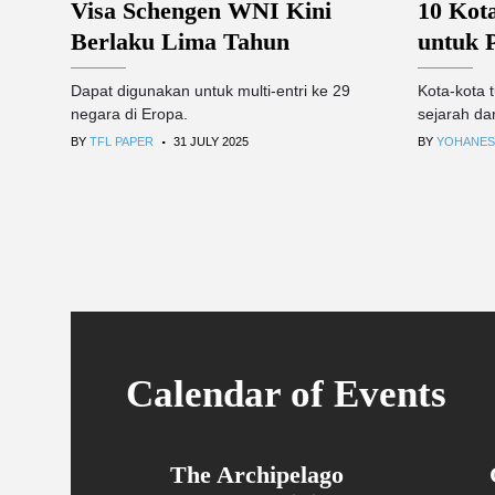
Visa Schengen WNI Kini
10 Kota
Berlaku Lima Tahun
untuk 
Dapat digunakan untuk multi-entri ke 29
Kota-kota 
negara di Eropa.
sejarah da
.
BY
TFL PAPER
31 JULY 2025
BY
YOHANES
Calendar of Events
The Archipelago