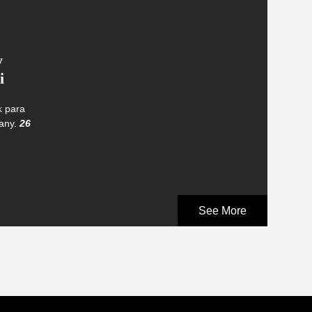
y
i
k para
cany.
26
See More