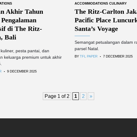
ATIONS
ACCOMMODATIONS
CULINARY
n Akhir Tahun
The Ritz-Carlton Jak
 Pengalaman
Pacific Place Luncur
if di The Ritz-
Santa’s Voyage
, Bali
Semangat petualangan dalam r
parsel Natal.
kuliner, pesta pantai, dan
.
BY
TFL PAPER
7 DECEMBER 2025
 keluarga premium untuk akhir
.
.
R
9 DECEMBER 2025
Page 1 of 2
1
2
»