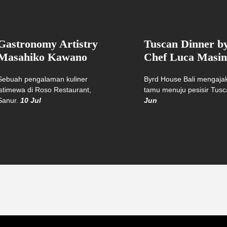
Gastronomy Artistry
Tuscan Dinner b
Masahiko Kawano
Chef Luca Masin
Sebuah pengalaman kuliner
Byrd House Bali mengaja
istimewa di Roso Restaurant,
tamu menuju pesisir Tus
Sanur.
10 Jul
Jun