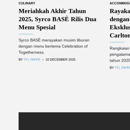
CULINARY
ACCOMMOD
Meriahkah Akhir Tahun
Rayaka
2025, Syrco BASÈ Rilis Dua
dengan
Menu Spesial
Eksklus
Carlton
Syrco BASÈ merayakan musim liburan
dengan menu bertema Celebration of
Rangkaian 
Togetherness.
pengalaman
.
BY
TFL PAPER
10 DECEMBER 2025
tahun 2025
BY
TFL PAPE