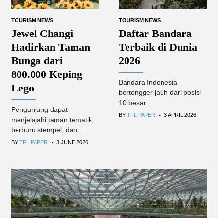
TOURISM NEWS
TOURISM NEWS
Jewel Changi
Daftar Bandara
Hadirkan Taman
Terbaik di Dunia
Bunga dari
2026
800.000 Keping
Bandara Indonesia
Lego
bertengger jauh dari posisi
10 besar.
Pengunjung dapat
.
BY
TFL PAPER
3 APRIL 2026
menjelajahi taman tematik,
berburu stempel, dan
.
membawa pulang suvenir
BY
TFL PAPER
3 JUNE 2026
eksklusif.