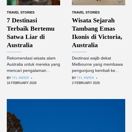
TRAVEL STORIES
TRAVEL STORIES
Wisata Sejarah
7 Destinasi
Tambang Emas
Terbaik Bertemu
Ikonis di Victoria,
Satwa Liar di
Australia
Australia
Destinasi wajib dekat
Rekomendasi wisata alam
Melbourne yang membawa
Australia untuk mereka yang
pengunjung kembali ke
mencari pengalaman
.
.
abad ke-19.
autentik.
BY
TFL PAPER
BY
TFL PAPER
2 FEBRUARY 2026
16 FEBRUARY 2026