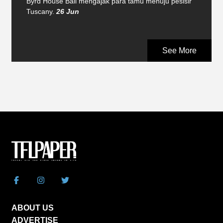
Byrd House Bali mengajak para tamu menuju pesisir
Tuscany.
26 Jun
See More
ABOUT US
ADVERTISE