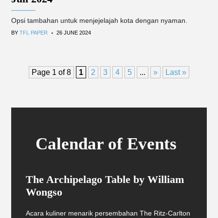
Opsi tambahan untuk menjejelajah kota dengan nyaman.
.
BY
TFL PAPER
26 JUNE 2024
Page 1 of 8
1
2
3
4
5
...
»
Last »
Calendar of Events
The Archipelago Table by William
Wongso
Acara kuliner menarik persembahan The Ritz-Carlton