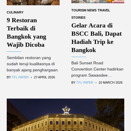
TOURISM NEWS
TRAVEL
CULINARY
STORIES
9 Restoran
Gelar Acara di
Terbaik di
BSCC Bali, Dapat
Bangkok yang
Hadiah Trip ke
Wajib Dicoba
Bangkok
Sembilan restoran yang
Bali Sunset Road
sudah teruji kualitasnya di
Convention Center hadirkan
banyak ajang penghargaan.
.
program Sawasdee
BY
TFL PAPER
27 APRIL 2026
.
Bangkok Shopping Trip.
BY
TFL PAPER
10 MARCH 2026